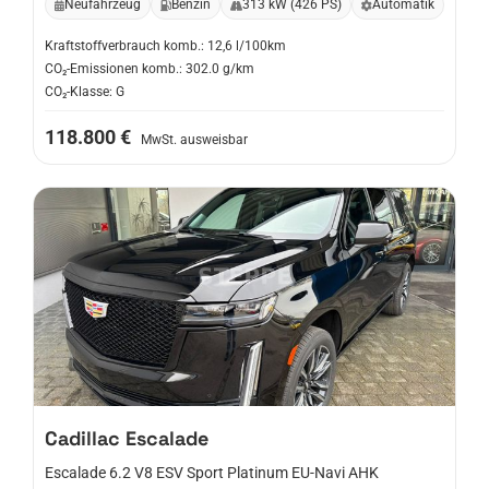
Neufahrzeug
Benzin
313 kW (426 PS)
Automatik
Kraftstoffverbrauch komb.: 12,6 l/100km
CO₂-Emissionen komb.: 302.0 g/km
CO₂-Klasse: G
118.800 €
MwSt. ausweisbar
Cadillac
Escalade
Escalade 6.2 V8 ESV Sport Platinum EU-Navi AHK