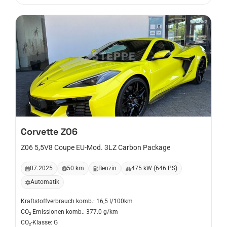
Corvette
Z06
Z06 5,5V8 Coupe EU-Mod. 3LZ Carbon Package
07.2025
50 km
Benzin
475 kW (646 PS)
Automatik
Kraftstoffverbrauch komb.: 16,5 l/100km
CO₂-Emissionen komb.: 377.0 g/km
CO₂-Klasse: G