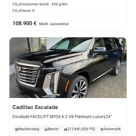
CO₂-Emissionen komb.: 450 g/km
CO₂-Klasse: G
108.900 €
MwSt. ausweisbar
Cadillac
Escalade
Escalade FACELIFT MY26 6.2 V8 Platinum Luxury24"
Neufahrzeug
Benzin
313 kW (426 PS)
Automatik