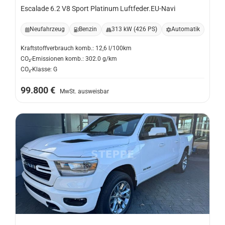
Escalade 6.2 V8 Sport Platinum Luftfeder.EU-Navi
Neufahrzeug
Benzin
313 kW (426 PS)
Automatik
Kraftstoffverbrauch komb.: 12,6 l/100km
CO₂-Emissionen komb.: 302.0 g/km
CO₂-Klasse: G
99.800 €
MwSt. ausweisbar