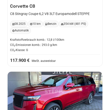
Corvette
C8
C8 Stingray Coupe 6,2 V8 3LT Europamodell STEPPE
08.2025
10 km
Benzin
354 kW (481 PS)
Automatik
Kraftstoffverbrauch komb.: 12,8 l/100km
CO₂-Emissionen komb.: 293.0 g/km
CO₂-Klasse: G
117.900 €
MwSt. ausweisbar