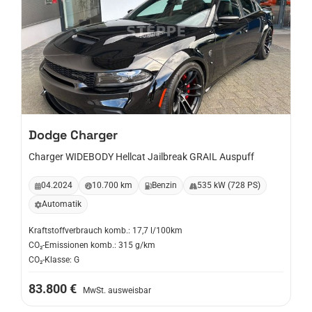
Dodge
Charger
Charger WIDEBODY Hellcat Jailbreak GRAIL Auspuff
04.2024
10.700 km
Benzin
535 kW (728 PS)
Automatik
Kraftstoffverbrauch komb.: 17,7 l/100km
CO₂-Emissionen komb.: 315 g/km
CO₂-Klasse: G
83.800 €
MwSt. ausweisbar