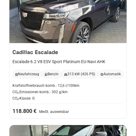
Cadillac
Escalade
Escalade 6.2 V8 ESV Sport Platinum EU-Navi AHK
Neufahrzeug
Benzin
313 kW (426 PS)
Automatik
Kraftstoffverbrauch komb.: 12,6 l/100km
CO₂-Emissionen komb.: 302 g/km
CO₂-Klasse: G
118.800 €
MwSt. ausweisbar