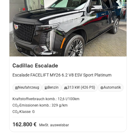
Cadillac
Escalade
Escalade FACELIFT MY26 6.2 V8 ESV Sport Platinum
Neufahrzeug
Benzin
313 kW (426 PS)
Automatik
Kraftstoffverbrauch komb.: 12,6 l/100km
CO₂-Emissionen komb.: 329 g/km
CO₂-Klasse: G
162.800 €
MwSt. ausweisbar