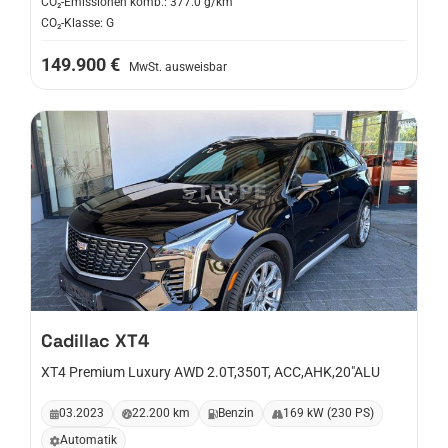
CO₂-Emissionen komb.: 377.0 g/km
CO₂-Klasse: G
149.900 €
MwSt. ausweisbar
Cadillac
XT4
XT4 Premium Luxury AWD 2.0T,350T, ACC,AHK,20"ALU
03.2023
22.200 km
Benzin
169 kW (230 PS)
Automatik