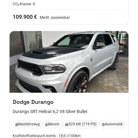
CO₂-Klasse: G
109.900 €
MwSt. ausweisbar
Dodge
Durango
Durango SRT Hellcat 6,2 V8 Silver Bullet
Neufahrzeug
Benzin
529 kW (719 PS)
Automatik
Kraftstoffverbrauch komb.: 18,6 l/100km