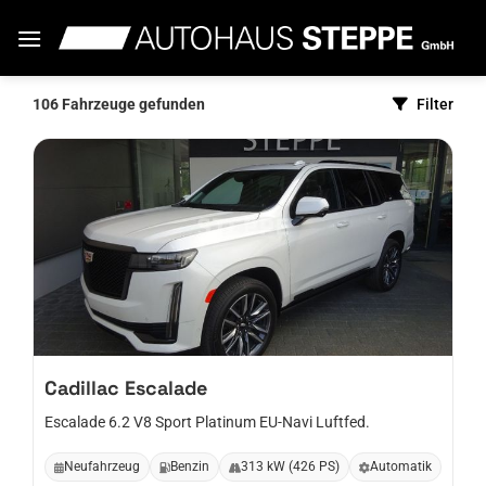
Zum
Inhalt
springen
106
Fahrzeuge gefunden
Filter
Cadillac
Escalade
Escalade 6.2 V8 Sport Platinum EU-Navi Luftfed.
Neufahrzeug
Benzin
313 kW (426 PS)
Automatik