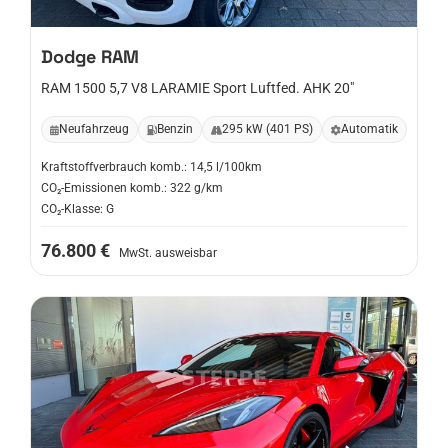
Dodge
RAM
RAM 1500 5,7 V8 LARAMIE Sport Luftfed. AHK 20"
Neufahrzeug
Benzin
295 kW (401 PS)
Automatik
Kraftstoffverbrauch komb.: 14,5 l/100km
CO₂-Emissionen komb.: 322 g/km
CO₂-Klasse: G
76.800 €
MwSt. ausweisbar