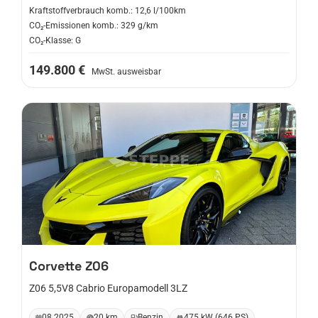
Kraftstoffverbrauch komb.: 12,6 l/100km
CO₂-Emissionen komb.: 329 g/km
CO₂-Klasse: G
149.800 €
MwSt. ausweisbar
Corvette
Z06
Z06 5,5V8 Cabrio Europamodell 3LZ
08.2025
20 km
Benzin
475 kW (646 PS)