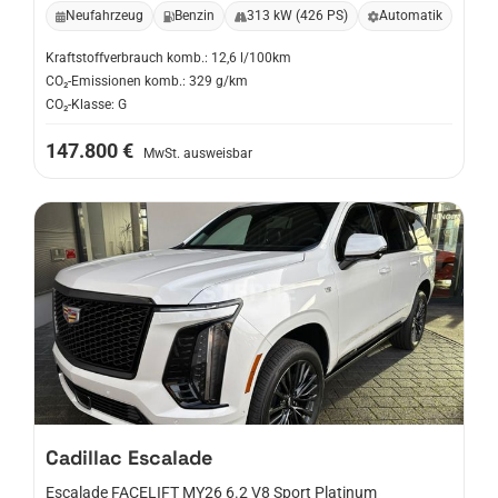
Neufahrzeug
Benzin
313 kW (426 PS)
Automatik
Kraftstoffverbrauch komb.: 12,6 l/100km
CO₂-Emissionen komb.: 329 g/km
CO₂-Klasse: G
147.800 €
MwSt. ausweisbar
Cadillac
Escalade
Escalade FACELIFT MY26 6.2 V8 Sport Platinum