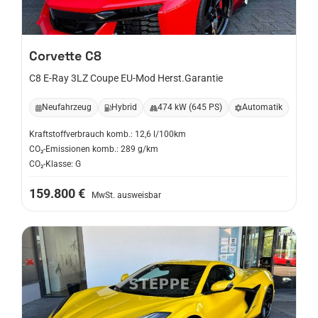
Corvette
C8
C8 E-Ray 3LZ Coupe EU-Mod Herst.Garantie
Neufahrzeug
Hybrid
474 kW (645 PS)
Automatik
Kraftstoffverbrauch komb.: 12,6 l/100km
CO₂-Emissionen komb.: 289 g/km
CO₂-Klasse: G
159.800 €
MwSt. ausweisbar