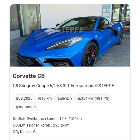
Corvette
C8
C8 Stingray Coupe 6,2 V8 3LT Europamodell STEPPE
08.2025
10 km
Benzin
354 kW (481 PS)
Automatik
Kraftstoffverbrauch komb.: 12,8 l/100km
CO₂-Emissionen komb.: 293 g/km
CO₂-Klasse: G