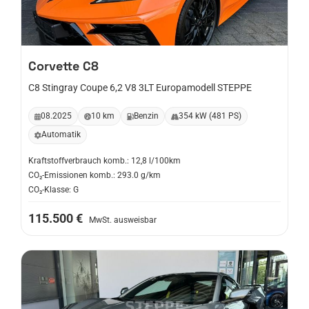
Corvette
C8
C8 Stingray Coupe 6,2 V8 3LT Europamodell STEPPE
08.2025
10 km
Benzin
354 kW (481 PS)
Automatik
Kraftstoffverbrauch komb.: 12,8 l/100km
CO₂-Emissionen komb.: 293.0 g/km
CO₂-Klasse: G
115.500 €
MwSt. ausweisbar