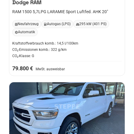
Dodge
RAM
RAM 1500 5,7LPG LARAMIE Sport Luftfed. AHK 20"
Neufahrzeug
Autogas (LPG)
295 kW (401 PS)
Automatik
Kraftstoffverbrauch komb.: 14,5 l/100km
CO₂-Emissionen komb.: 322 g/km
CO₂-Klasse: G
79.800 €
MwSt. ausweisbar