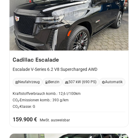
Cadillac
Escalade
Escalade V-Series 6.2 V8 Supercharged AWD
Neufahrzeug
Benzin
507 kW (690 PS)
Automatik
Kraftstoffverbrauch komb.: 12,6 l/100km
CO₂-Emissionen komb.: 393 g/km
CO₂-Klasse: G
159.900 €
MwSt. ausweisbar