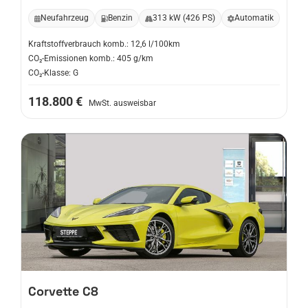
Neufahrzeug
Benzin
313 kW (426 PS)
Automatik
Kraftstoffverbrauch komb.: 12,6 l/100km
CO₂-Emissionen komb.: 405 g/km
CO₂-Klasse: G
118.800 €
MwSt. ausweisbar
Corvette
C8