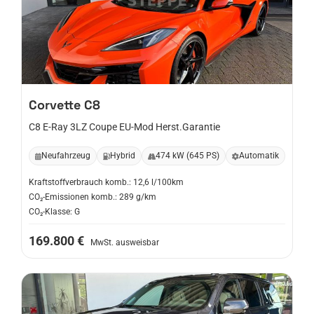
Corvette
C8
C8 E-Ray 3LZ Coupe EU-Mod Herst.Garantie
Neufahrzeug
Hybrid
474 kW (645 PS)
Automatik
Kraftstoffverbrauch komb.: 12,6 l/100km
CO₂-Emissionen komb.: 289 g/km
CO₂-Klasse: G
169.800 €
MwSt. ausweisbar