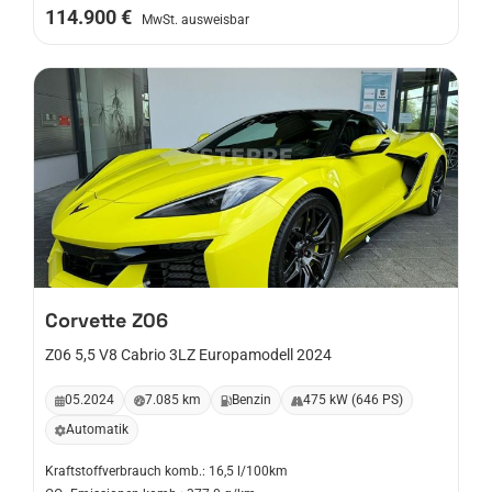
114.900 €
MwSt. ausweisbar
Corvette
Z06
Z06 5,5 V8 Cabrio 3LZ Europamodell 2024
05.2024
7.085 km
Benzin
475 kW (646 PS)
Automatik
Kraftstoffverbrauch komb.: 16,5 l/100km