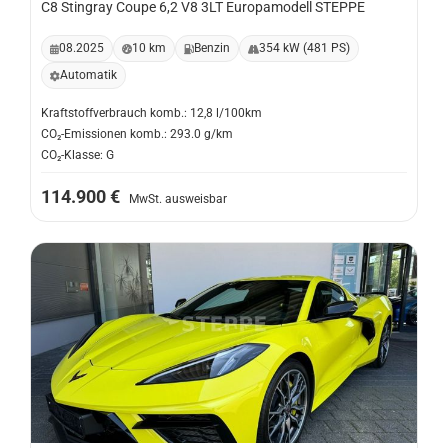
C8 Stingray Coupe 6,2 V8 3LT Europamodell STEPPE
08.2025
10 km
Benzin
354 kW (481 PS)
Automatik
Kraftstoffverbrauch komb.: 12,8 l/100km
CO₂-Emissionen komb.: 293.0 g/km
CO₂-Klasse: G
114.900 €
MwSt. ausweisbar