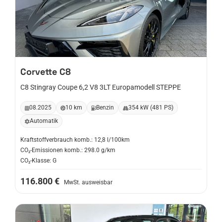
Corvette
C8
C8 Stingray Coupe 6,2 V8 3LT Europamodell STEPPE
08.2025
10 km
Benzin
354 kW (481 PS)
Automatik
Kraftstoffverbrauch komb.: 12,8 l/100km
CO₂-Emissionen komb.: 298.0 g/km
CO₂-Klasse: G
116.800 €
MwSt. ausweisbar