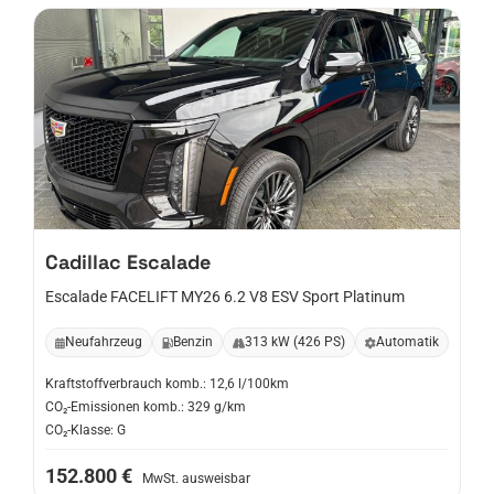
Cadillac
Escalade
Escalade FACELIFT MY26 6.2 V8 ESV Sport Platinum
Neufahrzeug
Benzin
313 kW (426 PS)
Automatik
Kraftstoffverbrauch komb.: 12,6 l/100km
CO₂-Emissionen komb.: 329 g/km
CO₂-Klasse: G
152.800 €
MwSt. ausweisbar