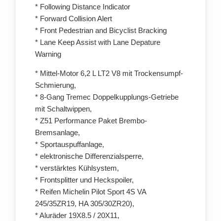
* Following Distance Indicator
* Forward Collision Alert
* Front Pedestrian and Bicyclist Bracking
* Lane Keep Assist with Lane Depature
Warning
* Mittel-Motor 6,2 L LT2 V8 mit Trockensumpf-
Schmierung,
* 8-Gang Tremec Doppelkupplungs-Getriebe
mit Schaltwippen,
* Z51 Performance Paket Brembo-
Bremsanlage,
* Sportauspuffanlage,
* elektronische Differenzialsperre,
* verstärktes Kühlsystem,
* Frontsplitter und Heckspoiler,
* Reifen Michelin Pilot Sport 4S VA
245/35ZR19, HA 305/30ZR20),
* Aluräder 19X8.5 / 20X11,