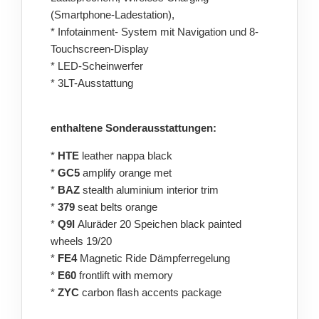
(Smartphone-Ladestation),
* Infotainment- System mit Navigation und 8-
Touchscreen-Display
* LED-Scheinwerfer
* 3LT-Ausstattung
enthaltene Sonderausstattungen:
*
HTE
leather nappa black
*
GC5
amplify orange met
*
BAZ
stealth aluminium interior trim
*
379
seat belts orange
*
Q9I
Aluräder 20 Speichen black painted
wheels 19/20
*
FE4
Magnetic Ride Dämpferregelung
*
E60
frontlift with memory
*
ZYC
carbon flash accents package