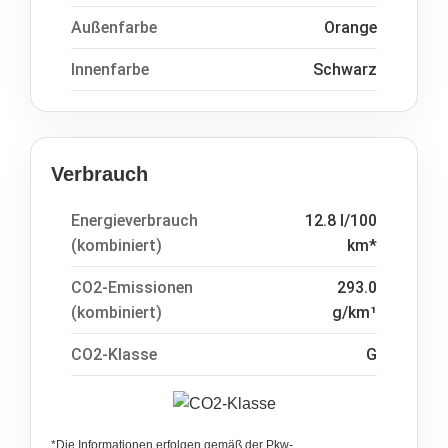
Außenfarbe
Orange
Innenfarbe
Schwarz
Verbrauch
Energieverbrauch
12.8 l/100
(kombiniert)
km*
CO2-Emissionen
293.0
(kombiniert)
g/km¹
CO2-Klasse
G
*Die Informationen erfolgen gemäß der Pkw-