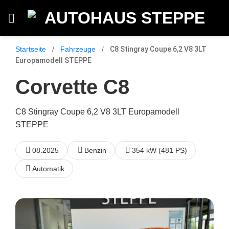
Zum
Inhalt
springen
Startseite
/
Fahrzeuge
/
C8 Stingray Coupe 6,2 V8 3LT
Europamodell STEPPE
Corvette C8
C8 Stingray Coupe 6,2 V8 3LT Europamodell
STEPPE
08.2025
Benzin
354 kW (481 PS)
Automatik