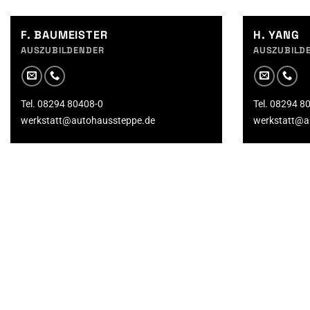
F. BAUMEISTER
H. YANG
AUSZUBILDENDER
AUSZUBILD
Tel. 08294 80408-0
Tel. 08294 8
werkstatt@autohaussteppe.de
werkstatt@a