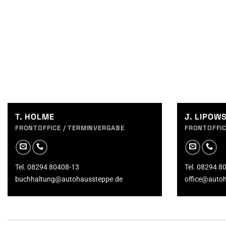
T. HOLME
J. LIPOW
FRONTOFFICE / TERMINVERGABE
FRONTOFFIC
Tel. 08294 80408-13
Tel. 08294 8
buchhaltung@autohaussteppe.de
office@auto