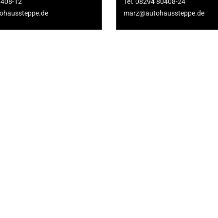
0408-12
Tel. 08294 80408-24
ohaussteppe.de
marz@autohaussteppe.de