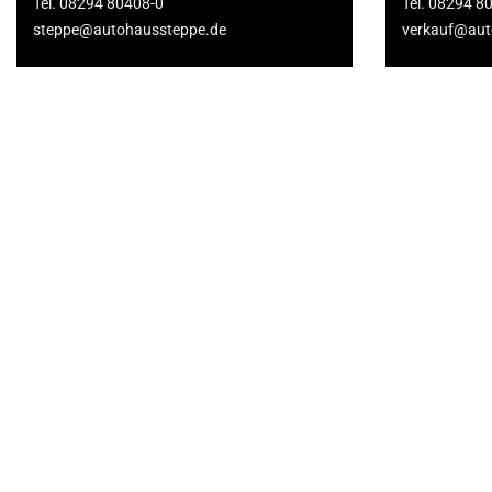
Tel. 08294 80408-0
Tel. 08294 8
steppe@autohaussteppe.de
verkauf@aut