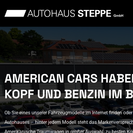
Zum
Inhalt
springen
AMERICAN CARS HABE
KOPF UND BENZIN IM B
Ob Sie eines unserer Fahrzeugmodelle im Internet finden ode
Autohauses – hinter jedem Modell steht das Markenverspre
Amerikanische Traumwagen in großer Auswahl, zu besten Kon