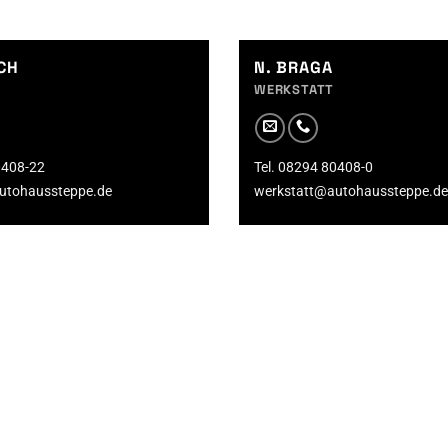
ICH
N. BRAGA
WERKSTATT
0408-22
Tel. 08294 80408-0
utohaussteppe.de
werkstatt@autohaussteppe.de