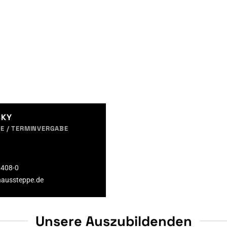
SKY
E / TERMINVERGABE
0408-0
haussteppe.de
Unsere Auszubildenden