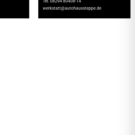
Tel. 08294 80408-14
werkstatt@autohaussteppe.de