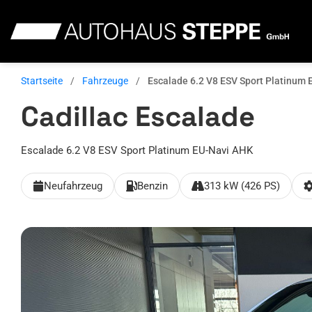
Zum
Inhalt
springen
Startseite
/
Fahrzeuge
/
Escalade 6.2 V8 ESV Sport Platinum
Cadillac Escalade
Escalade 6.2 V8 ESV Sport Platinum EU-Navi AHK
Neufahrzeug
Benzin
313 kW (426 PS)