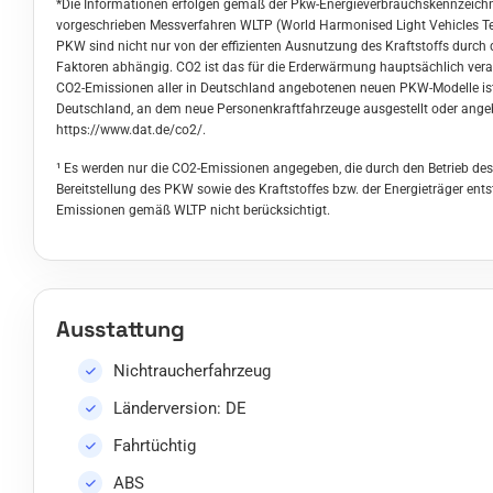
*Die Informationen erfolgen gemäß der Pkw-Energieverbrauchskennzeic
vorgeschrieben Messverfahren WLTP (World Harmonised Light Vehicles Tes
PKW sind nicht nur von der effizienten Ausnutzung des Kraftstoffs durc
Faktoren abhängig. CO2 ist das für die Erderwärmung hauptsächlich veran
CO2-Emissionen aller in Deutschland angebotenen neuen PKW-Modelle ist 
Deutschland, an dem neue Personenkraftfahrzeuge ausgestellt oder angebo
https://www.dat.de/co2/
.
¹ Es werden nur die CO2-Emissionen angegeben, die durch den Betrieb de
Bereitstellung des PKW sowie des Kraftstoffes bzw. der Energieträger ent
Emissionen gemäß WLTP nicht berücksichtigt.
Ausstattung
Nichtraucherfahrzeug
Länderversion: DE
Fahrtüchtig
ABS