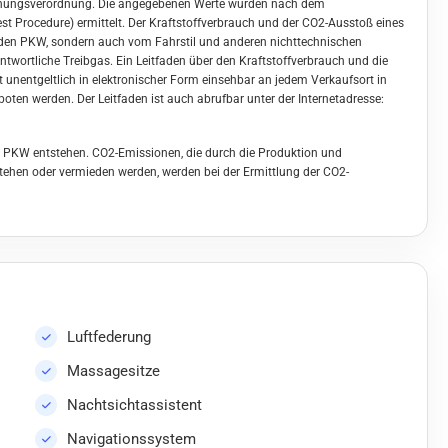
hnungsverordnung. Die angegebenen Werte wurden nach dem
t Procedure) ermittelt. Der Kraftstoffverbrauch und der CO2-Ausstoß eines
h den PKW, sondern auch vom Fahrstil und anderen nichttechnischen
twortliche Treibgas. Ein Leitfaden über den Kraftstoffverbrauch und die
unentgeltlich in elektronischer Form einsehbar an jedem Verkaufsort in
ten werden. Der Leitfaden ist auch abrufbar unter der Internetadresse:
s PKW entstehen. CO2-Emissionen, die durch die Produktion und
stehen oder vermieden werden, werden bei der Ermittlung der CO2-
Luftfederung
Massagesitze
Nachtsichtassistent
Navigationssystem