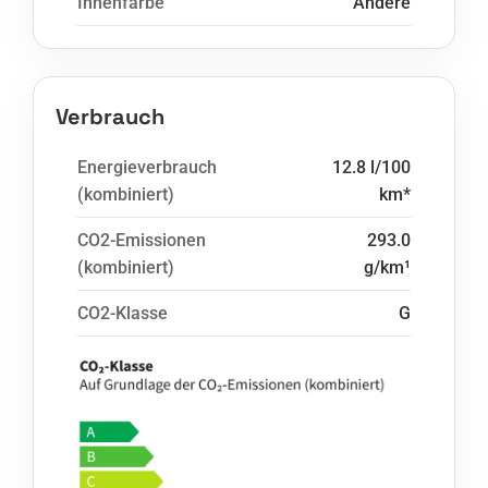
Innenfarbe
Andere
Verbrauch
Energieverbrauch
12.8 l/100
(kombiniert)
km*
CO2-Emissionen
293.0
(kombiniert)
g/km¹
CO2-Klasse
G