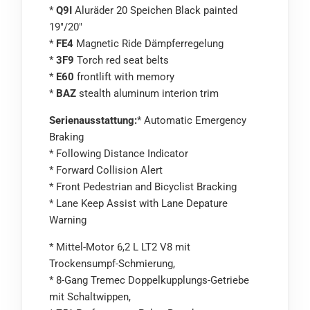
*
Q9I
Aluräder 20 Speichen Black painted
19"/20"
*
FE4
Magnetic Ride Dämpferregelung
*
3F9
Torch red seat belts
*
E60
frontlift with memory
*
BAZ
stealth aluminum interion trim
Serienausstattung:
* Automatic Emergency
Braking
* Following Distance Indicator
* Forward Collision Alert
* Front Pedestrian and Bicyclist Bracking
* Lane Keep Assist with Lane Depature
Warning
* Mittel-Motor 6,2 L LT2 V8 mit
Trockensumpf-Schmierung,
* 8-Gang Tremec Doppelkupplungs-Getriebe
mit Schaltwippen,