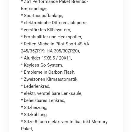
* Z51 Performance Paket Brembo-
Bremsanlage,
* Sportauspuffanlage,
* elektronische Differenzialsperre,
* verstärktes Kühlsystem,
* Frontsplitter und Heckspoiler,
* Reifen Michelin Pilot Sport 4S VA
245/35ZR19, HA 305/30ZR20),
* Aluräder 19X8.5 / 20X11,
* Keyless Go System,
* Embleme in Carbon Flash,
* Zweizonen Klimaautomatik,
* Lederlenkrad,
* elektr. verstellbare Lenksäule,
* beheizbares Lenkrad,
* Sitzheizung,
* Sitzkühlung,
* Sitze 8-fach elektr. verstellbar inkl Memory
Paket,