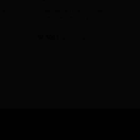
00km
Kraftstoffverbrauch komb.: 12,6 l/100km
CO₂-Emissionen komb.: 404 g/km
CO₂-Klasse: G
98.500 €
MwSt. ausweisbar