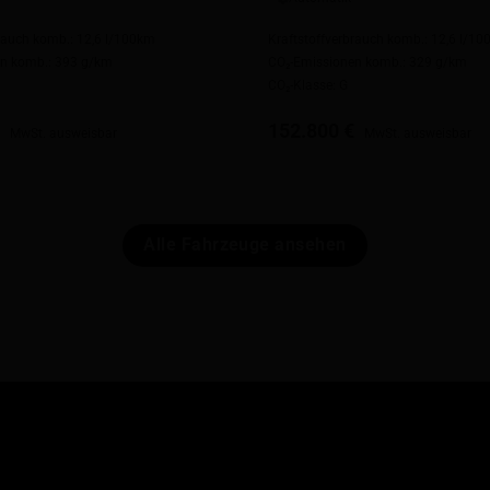
brauch komb.: 12,6 l/100km
Kraftstoffverbrauch komb.: 12,6 l/1
en komb.: 393 g/km
CO₂-Emissionen komb.: 329 g/km
CO₂-Klasse: G
€
152.800 €
MwSt. ausweisbar
MwSt. ausweisbar
Alle Fahrzeuge ansehen