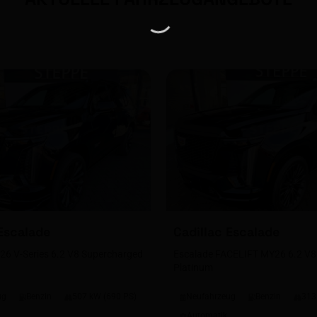
Escalade
Cadillac
Escalade
26 V-Series 6.2 V8 Supercharged
Escalade FACELIFT MY26 6.2 V8
Platinum
ug
Benzin
507 kW (690 PS)
Neufahrzeug
Benzin
313
Automatik