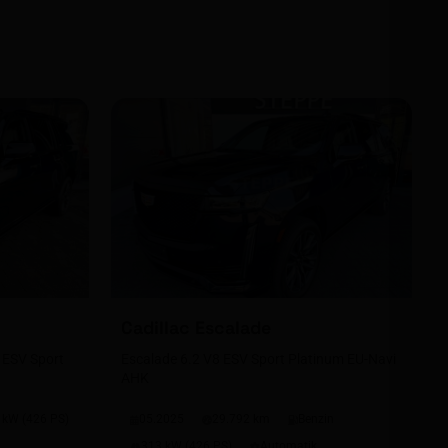
Cadillac
Escalade
 ESV Sport
Escalade 6.2 V8 ESV Sport Platinum EU-Navi
AHK
 kW (426 PS)
05.2025
29.792 km
Benzin
313 kW (426 PS)
Automatik