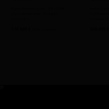
Kraftstoffverbrauch komb.: 12,6 l/100km
Kraftstoffver
CO₂-Emissionen komb.: 302.0 g/km
CO₂-Emission
CO₂-Klasse: G
CO₂-Klasse: G
118.800 €
209.000 
MwSt. ausweisbar