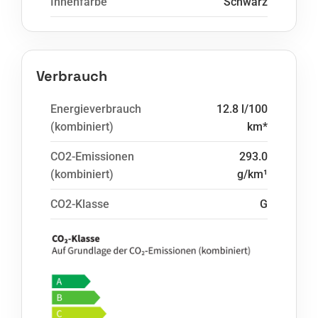
Innenfarbe
Schwarz
Verbrauch
Energieverbrauch
12.8 l/100
(kombiniert)
km*
CO2-Emissionen
293.0
(kombiniert)
g/km¹
CO2-Klasse
G