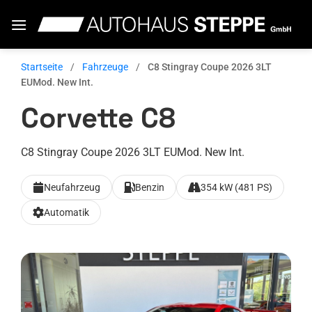
Zum
Inhalt
springen
Startseite
/
Fahrzeuge
/
C8 Stingray Coupe 2026 3LT
EUMod. New Int.
Corvette C8
C8 Stingray Coupe 2026 3LT EUMod. New Int.
Neufahrzeug
Benzin
354 kW (481 PS)
Automatik