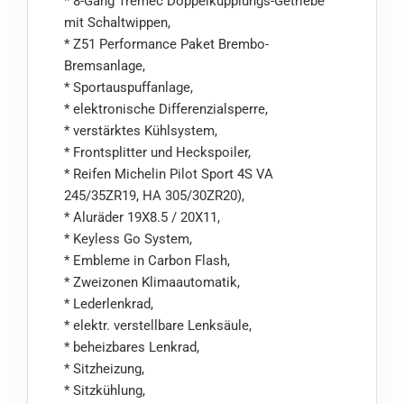
* 8-Gang Tremec Doppelkupplungs-Getriebe
mit Schaltwippen,
* Z51 Performance Paket Brembo-
Bremsanlage,
* Sportauspuffanlage,
* elektronische Differenzialsperre,
* verstärktes Kühlsystem,
* Frontsplitter und Heckspoiler,
* Reifen Michelin Pilot Sport 4S VA
245/35ZR19, HA 305/30ZR20),
* Aluräder 19X8.5 / 20X11,
* Keyless Go System,
* Embleme in Carbon Flash,
* Zweizonen Klimaautomatik,
* Lederlenkrad,
* elektr. verstellbare Lenksäule,
* beheizbares Lenkrad,
* Sitzheizung,
* Sitzkühlung,