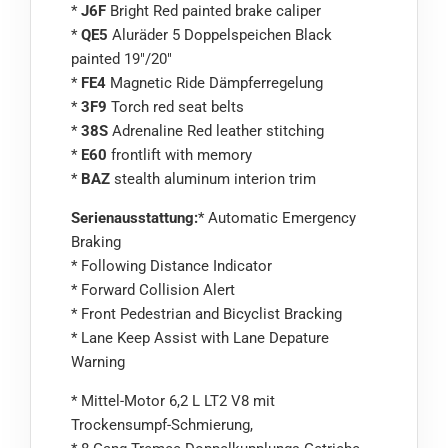
*
J6F
Bright Red painted brake caliper
*
QE5
Aluräder 5 Doppelspeichen Black
painted 19"/20"
*
FE4
Magnetic Ride Dämpferregelung
*
3F9
Torch red seat belts
*
38S
Adrenaline Red leather stitching
*
E60
frontlift with memory
*
BAZ
stealth aluminum interion trim
Serienausstattung:
* Automatic Emergency
Braking
* Following Distance Indicator
* Forward Collision Alert
* Front Pedestrian and Bicyclist Bracking
* Lane Keep Assist with Lane Depature
Warning
* Mittel-Motor 6,2 L LT2 V8 mit
Trockensumpf-Schmierung,