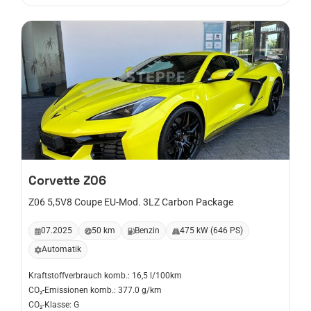
Corvette
Z06
Z06 5,5V8 Coupe EU-Mod. 3LZ Carbon Package
07.2025
50 km
Benzin
475 kW (646 PS)
Automatik
Kraftstoffverbrauch komb.: 16,5 l/100km
CO₂-Emissionen komb.: 377.0 g/km
CO₂-Klasse: G