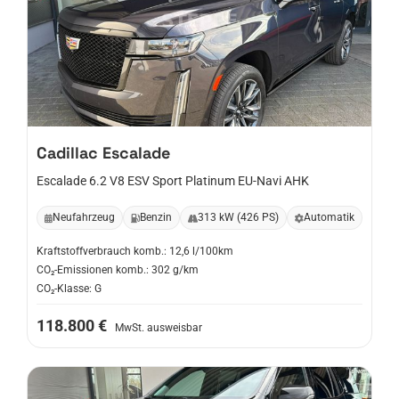
Cadillac
Escalade
Escalade 6.2 V8 ESV Sport Platinum EU-Navi AHK
Neufahrzeug
Benzin
313 kW (426 PS)
Automatik
Kraftstoffverbrauch komb.: 12,6 l/100km
CO₂-Emissionen komb.: 302 g/km
CO₂-Klasse: G
118.800 €
MwSt. ausweisbar