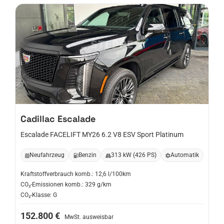
Cadillac
Escalade
Escalade FACELIFT MY26 6.2 V8 ESV Sport Platinum
Neufahrzeug
Benzin
313 kW (426 PS)
Automatik
Kraftstoffverbrauch komb.: 12,6 l/100km
CO₂-Emissionen komb.: 329 g/km
CO₂-Klasse: G
152.800 €
MwSt. ausweisbar