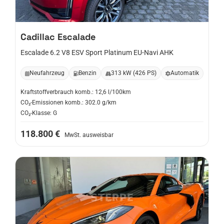
Cadillac
Escalade
Escalade 6.2 V8 ESV Sport Platinum EU-Navi AHK
Neufahrzeug
Benzin
313 kW (426 PS)
Automatik
Kraftstoffverbrauch komb.: 12,6 l/100km
CO₂-Emissionen komb.: 302.0 g/km
CO₂-Klasse: G
118.800 €
MwSt. ausweisbar