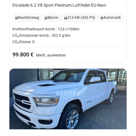
Escalade 6.2 V8 Sport Platinum Luftfeder.EU-Navi
Neufahrzeug
Benzin
313 kW (426 PS)
Automatik
Kraftstoffverbrauch komb.: 12,6 l/100km
CO₂-Emissionen komb.: 302.0 g/km
CO₂-Klasse: G
99.800 €
MwSt. ausweisbar