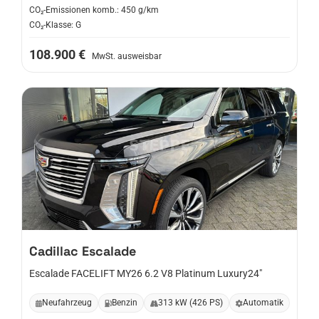
CO₂-Emissionen komb.: 450 g/km
CO₂-Klasse: G
108.900 €
MwSt. ausweisbar
Cadillac
Escalade
Escalade FACELIFT MY26 6.2 V8 Platinum Luxury24"
Neufahrzeug
Benzin
313 kW (426 PS)
Automatik