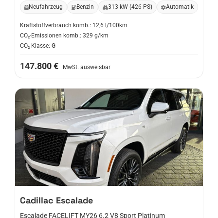
Neufahrzeug
Benzin
313 kW (426 PS)
Automatik
Kraftstoffverbrauch komb.: 12,6 l/100km
CO₂-Emissionen komb.: 329 g/km
CO₂-Klasse: G
147.800 €
MwSt. ausweisbar
Cadillac
Escalade
Escalade FACELIFT MY26 6.2 V8 Sport Platinum