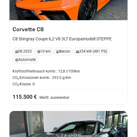
Corvette
C8
C8 Stingray Coupe 6,2 V8 3LT Europamodell STEPPE
08.2025
10 km
Benzin
354 kW (481 PS)
Automatik
Kraftstoffverbrauch komb.: 12,8 l/100km
CO₂-Emissionen komb.: 293.0 g/km
CO₂-Klasse: G
115.500 €
MwSt. ausweisbar