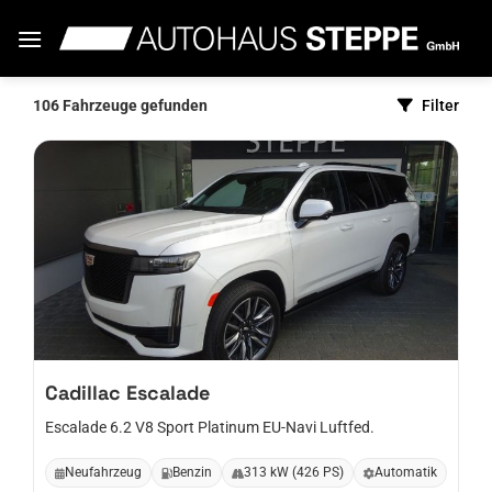
Zum
Inhalt
springen
106
Fahrzeuge gefunden
Filter
Cadillac
Escalade
Escalade 6.2 V8 Sport Platinum EU-Navi Luftfed.
Neufahrzeug
Benzin
313 kW (426 PS)
Automatik