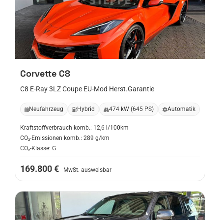
Corvette
C8
C8 E-Ray 3LZ Coupe EU-Mod Herst.Garantie
Neufahrzeug
Hybrid
474 kW (645 PS)
Automatik
Kraftstoffverbrauch komb.: 12,6 l/100km
CO₂-Emissionen komb.: 289 g/km
CO₂-Klasse: G
169.800 €
MwSt. ausweisbar