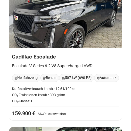
Cadillac
Escalade
Escalade V-Series 6.2 V8 Supercharged AWD
Neufahrzeug
Benzin
507 kW (690 PS)
Automatik
Kraftstoffverbrauch komb.: 12,6 l/100km
CO₂-Emissionen komb.: 393 g/km
CO₂-Klasse: G
159.900 €
MwSt. ausweisbar