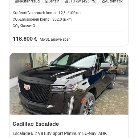
Neufahrzeug
Benzin
313 kW (426 PS)
Automatik
Kraftstoffverbrauch komb.: 12,6 l/100km
CO₂-Emissionen komb.: 302.0 g/km
CO₂-Klasse: G
118.800 €
MwSt. ausweisbar
Cadillac
Escalade
Escalade 6.2 V8 ESV Sport Platinum EU-Navi AHK