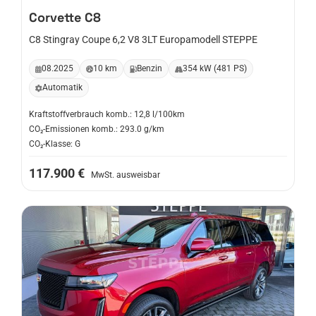
Corvette
C8
C8 Stingray Coupe 6,2 V8 3LT Europamodell STEPPE
08.2025
10 km
Benzin
354 kW (481 PS)
Automatik
Kraftstoffverbrauch komb.: 12,8 l/100km
CO₂-Emissionen komb.: 293.0 g/km
CO₂-Klasse: G
117.900 €
MwSt. ausweisbar