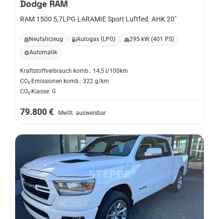
Dodge
RAM
RAM 1500 5,7LPG LARAMIE Sport Luftfed. AHK 20"
Neufahrzeug
Autogas (LPG)
295 kW (401 PS)
Automatik
Kraftstoffverbrauch komb.: 14,5 l/100km
CO₂-Emissionen komb.: 322 g/km
CO₂-Klasse: G
79.800 €
MwSt. ausweisbar