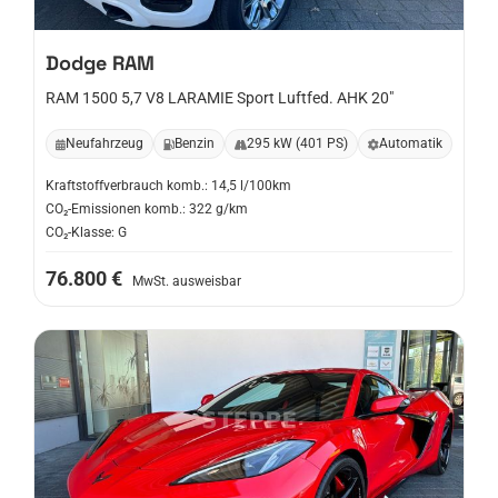
Dodge
RAM
RAM 1500 5,7 V8 LARAMIE Sport Luftfed. AHK 20"
Neufahrzeug
Benzin
295 kW (401 PS)
Automatik
Kraftstoffverbrauch komb.: 14,5 l/100km
CO₂-Emissionen komb.: 322 g/km
CO₂-Klasse: G
76.800 €
MwSt. ausweisbar