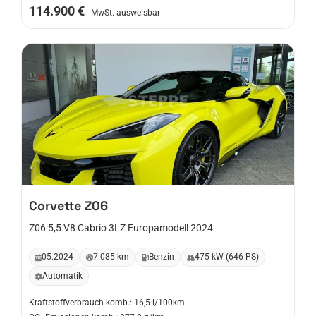
114.900 €
MwSt. ausweisbar
Corvette
Z06
Z06 5,5 V8 Cabrio 3LZ Europamodell 2024
05.2024
7.085 km
Benzin
475 kW (646 PS)
Automatik
Kraftstoffverbrauch komb.: 16,5 l/100km