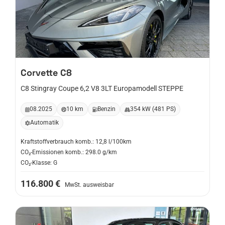
Corvette
C8
C8 Stingray Coupe 6,2 V8 3LT Europamodell STEPPE
08.2025
10 km
Benzin
354 kW (481 PS)
Automatik
Kraftstoffverbrauch komb.: 12,8 l/100km
CO₂-Emissionen komb.: 298.0 g/km
CO₂-Klasse: G
116.800 €
MwSt. ausweisbar