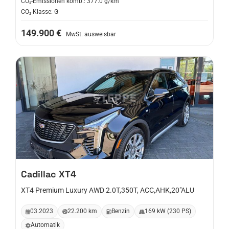
CO₂-Emissionen komb.: 377.0 g/km
CO₂-Klasse: G
149.900 €
MwSt. ausweisbar
Cadillac
XT4
XT4 Premium Luxury AWD 2.0T,350T, ACC,AHK,20"ALU
03.2023
22.200 km
Benzin
169 kW (230 PS)
Automatik