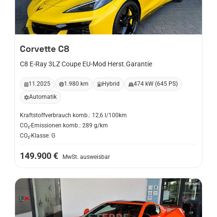
Corvette
C8
C8 E-Ray 3LZ Coupe EU-Mod Herst.Garantie
11.2025
1.980 km
Hybrid
474 kW (645 PS)
Automatik
Kraftstoffverbrauch komb.: 12,6 l/100km
CO₂-Emissionen komb.: 289 g/km
CO₂-Klasse: G
149.900 €
MwSt. ausweisbar