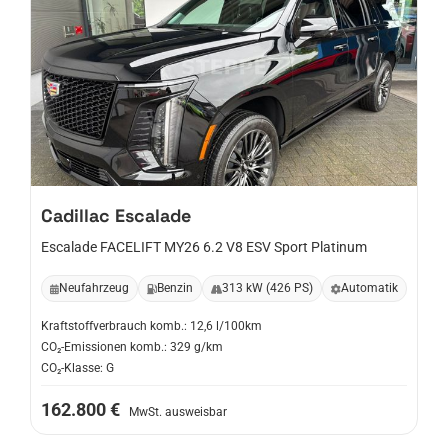
Cadillac
Escalade
Escalade FACELIFT MY26 6.2 V8 ESV Sport Platinum
Neufahrzeug
Benzin
313 kW (426 PS)
Automatik
Kraftstoffverbrauch komb.: 12,6 l/100km
CO₂-Emissionen komb.: 329 g/km
CO₂-Klasse: G
162.800 €
MwSt. ausweisbar