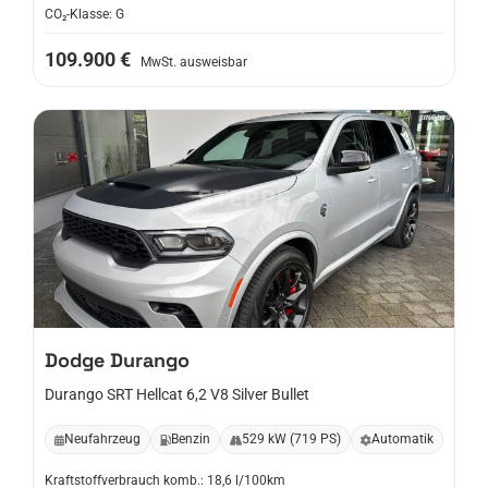
CO₂-Klasse: G
109.900 €
MwSt. ausweisbar
Dodge
Durango
Durango SRT Hellcat 6,2 V8 Silver Bullet
Neufahrzeug
Benzin
529 kW (719 PS)
Automatik
Kraftstoffverbrauch komb.: 18,6 l/100km