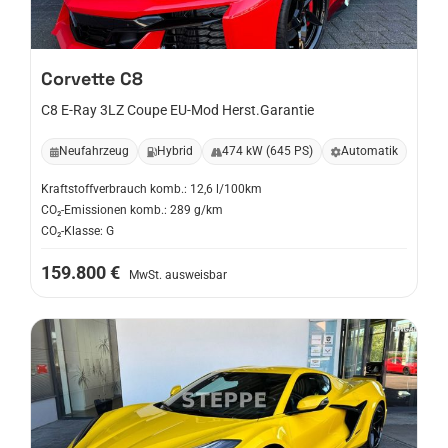
Corvette
C8
C8 E-Ray 3LZ Coupe EU-Mod Herst.Garantie
Neufahrzeug
Hybrid
474 kW (645 PS)
Automatik
Kraftstoffverbrauch komb.: 12,6 l/100km
CO₂-Emissionen komb.: 289 g/km
CO₂-Klasse: G
159.800 €
MwSt. ausweisbar