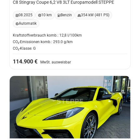
C8 Stingray Coupe 6,2 V8 3LT Europamodell STEPPE
08.2025
10 km
Benzin
354 kW (481 PS)
Automatik
Kraftstoffverbrauch komb.: 12,8 l/100km
CO₂-Emissionen komb.: 293.0 g/km
CO₂-Klasse: G
114.900 €
MwSt. ausweisbar