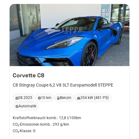
Corvette
C8
C8 Stingray Coupe 6,2 V8 3LT Europamodell STEPPE
08.2025
10 km
Benzin
354 kW (481 PS)
Automatik
Kraftstoffverbrauch komb.: 12,8 l/100km
CO₂-Emissionen komb.: 293 g/km
CO₂-Klasse: G