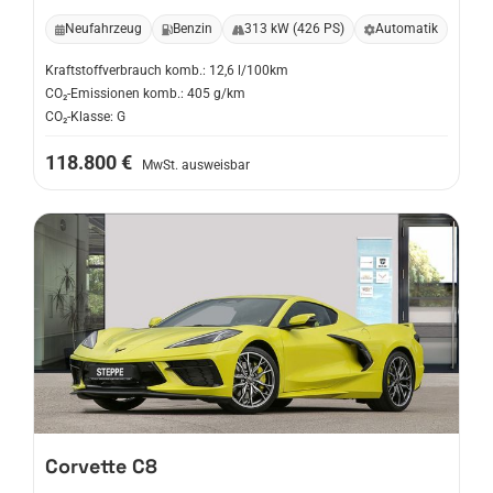
Neufahrzeug
Benzin
313 kW (426 PS)
Automatik
Kraftstoffverbrauch komb.: 12,6 l/100km
CO₂-Emissionen komb.: 405 g/km
CO₂-Klasse: G
118.800 €
MwSt. ausweisbar
Corvette
C8