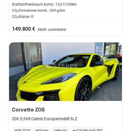
Kraftstoffverbrauch komb.: 12,6 l/100km
CO₂-Emissionen komb.: 329 g/km
CO₂-Klasse: G
149.800 €
MwSt. ausweisbar
Corvette
Z06
Z06 5,5V8 Cabrio Europamodell 3LZ
08.2025
20 km
Benzin
475 kW (646 PS)