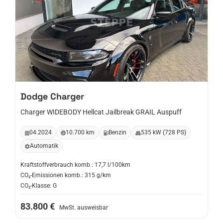
Dodge
Charger
Charger WIDEBODY Hellcat Jailbreak GRAIL Auspuff
04.2024
10.700 km
Benzin
535 kW (728 PS)
Automatik
Kraftstoffverbrauch komb.: 17,7 l/100km
CO₂-Emissionen komb.: 315 g/km
CO₂-Klasse: G
83.800 €
MwSt. ausweisbar