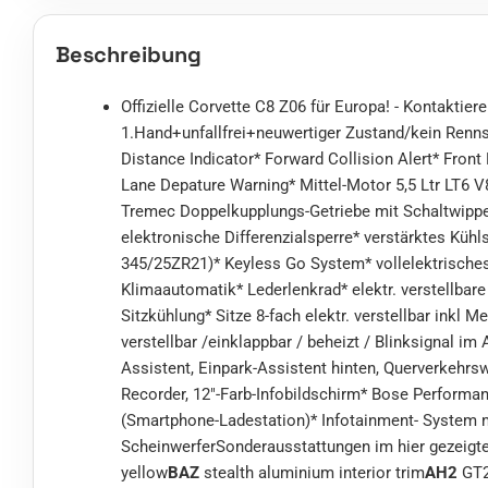
Beschreibung
Offizielle Corvette C8 Z06 für Europa! - Kontaktiere
1.Hand+unfallfrei+neuwertiger Zustand/kein Renn
Distance Indicator* Forward Collision Alert* Front
Lane Depature Warning* Mittel-Motor 5,5 Ltr LT6
Tremec Doppelkupplungs-Getriebe mit Schaltwippe
elektronische Differenzialsperre* verstärktes Küh
345/25ZR21)* Keyless Go System* vollelektrisch
Klimaautomatik* Lederlenkrad* elektr. verstellbar
Sitzkühlung* Sitze 8-fach elektr. verstellbar inkl 
verstellbar /einklappbar / beheizt / Blinksignal i
Assistent, Einpark-Assistent hinten, Querverkehrs
Recorder, 12"-Farb-Infobildschirm* Bose Performa
(Smartphone-Ladestation)* Infotainment- System m
ScheinwerferSonderausstattungen im hier gezeigt
yellow
BAZ
stealth aluminium interior trim
AH2
GT2