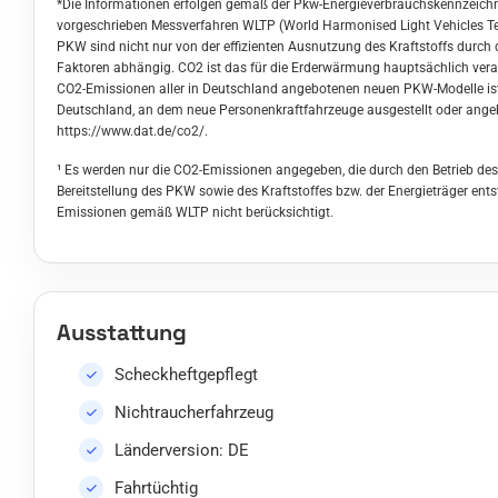
*Die Informationen erfolgen gemäß der Pkw-Energieverbrauchskennzeic
vorgeschrieben Messverfahren WLTP (World Harmonised Light Vehicles Tes
PKW sind nicht nur von der effizienten Ausnutzung des Kraftstoffs durc
Faktoren abhängig. CO2 ist das für die Erderwärmung hauptsächlich veran
CO2-Emissionen aller in Deutschland angebotenen neuen PKW-Modelle ist 
Deutschland, an dem neue Personenkraftfahrzeuge ausgestellt oder angebo
https://www.dat.de/co2/
.
¹ Es werden nur die CO2-Emissionen angegeben, die durch den Betrieb de
Bereitstellung des PKW sowie des Kraftstoffes bzw. der Energieträger ent
Emissionen gemäß WLTP nicht berücksichtigt.
Ausstattung
Scheckheftgepflegt
Nichtraucherfahrzeug
Länderversion: DE
Fahrtüchtig