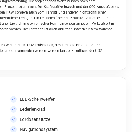
hnungsverordnung. Die angegebenen Werte wurden nach dem
t Procedure) ermittelt. Der Kraftstoffverbrauch und der CO2-Ausstoß eines
h den PKW, sondern auch vom Fahrstil und anderen nichttechnischen
twortliche Treibgas. Ein Leitfaden über den Kraftstoffverbrauch und die
unentgeltlich in elektronischer Form einsehbar an jedem Verkaufsort in
ten werden. Der Leitfaden ist auch abrufbar unter der Internetadresse:
s PKW entstehen. CO2-Emissionen, die durch die Produktion und
stehen oder vermieden werden, werden bei der Ermittlung der CO2-
LED-Scheinwerfer
Lederlenkrad
Lordosenstütze
Navigationssystem