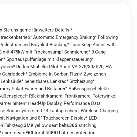
n Sie uns gerne für weitere Details!*
streckenbetrieb* Automatic Emergency Braking* Following
 Pedestrian and Bicyclist Bracking* Lane Keep Assist with
 V8 mit 475kW mit Trockensumpf-Schmierung* 8-Gang
n* Sportauspuffanlage mit Klappensteuerung*
lsystem* Reifen Michelin Pilot Sport VA 275/30ZR20, HA
es Cabriodach* Embleme in Carbon Flash* Zweizonen
e Lenksäule* beheizbares Lenkrad* Sitzheizung*
Memory Paket Fahrer und Beifahrer* Außenspiegel elektr.
m Außenspiegel* Rückfahrkamera, Frontkamera, Toterwinkel-
warner hinten* Head-Up Display, Performance Data
nce Soundsystem mit 14 Lautsprechern, Wireless Charging
it Navigation und 8"-Touchscreen-Display* LED-
en Fahrzeug:
3M9
yellow seat belts
36S
stitching
 sport seats
E60
front lift
ERI
battery protection