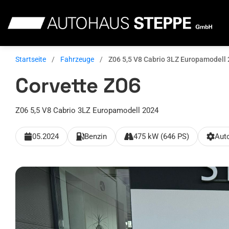
Zum
Inhalt
springen
Startseite
/
Fahrzeuge
/
Z06 5,5 V8 Cabrio 3LZ Europamodell
Corvette Z06
Z06 5,5 V8 Cabrio 3LZ Europamodell 2024
05.2024
Benzin
475 kW (646 PS)
Aut